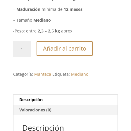
–
Maduración
mínima de
12 meses
– Tamaño
Mediano
-Peso: entre
2,3 – 2,5 kg
aprox
Queso
Añadir al carrito
Artesano
de
leche
cruda
Categoría:
Manteca
Etiqueta:
Mediano
de
oveja
manchega
en
Descripción
Manteca
Valoraciones (0)
(Mediano
2,3-
2,5
Descripción