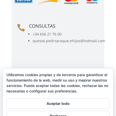
CONSULTAS

+34 606 21 76 00
quesos.pedroaraque.ehijos@hotmail.com
PEDIDOS Y TRANSPORTE

Utilizamos cookies propias y de terceros para garantizar el
Gastos de envío gratuitos a partir de
funcionamiento de la web, medir su uso y mejorar nuestros
20 euros
servicios. Puede aceptar todas las cookies, rechazar las no
necesarias o configurar sus preferencias.
Envíos a toda la península
Para envíos fuera de la península
Aceptar todo
consultar en los teléfonos de
contactos.
Rechazar