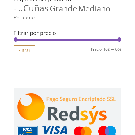
Cuñas
Grande
Mediano
Cubo
Pequeño
Filtrar por precio
Precio
Precio
Precio:
10€
—
60€
Filtrar
mínimo
máximo