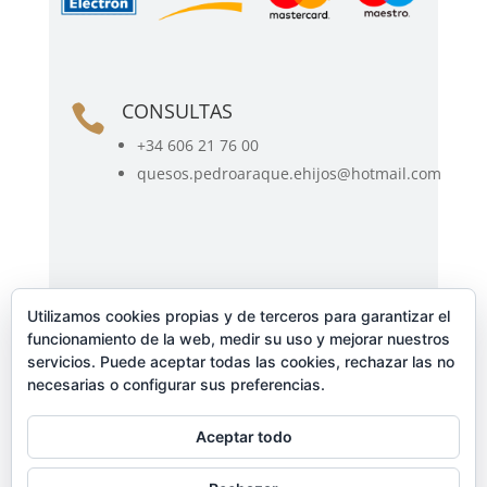
CONSULTAS

+34 606 21 76 00
quesos.pedroaraque.ehijos@hotmail.com
PEDIDOS Y TRANSPORTE

Utilizamos cookies propias y de terceros para garantizar el
Gastos de envío gratuitos a partir de
funcionamiento de la web, medir su uso y mejorar nuestros
20 euros
servicios. Puede aceptar todas las cookies, rechazar las no
necesarias o configurar sus preferencias.
Envíos a toda la península
Para envíos fuera de la península
Aceptar todo
consultar en los teléfonos de
contactos.