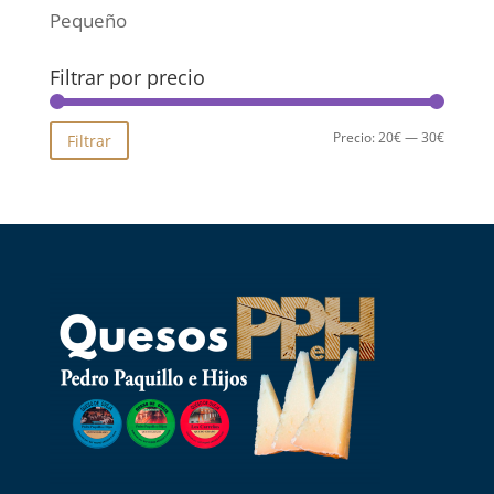
Pequeño
Filtrar por precio
Precio
Precio
Precio:
20€
—
30€
Filtrar
mínimo
máximo